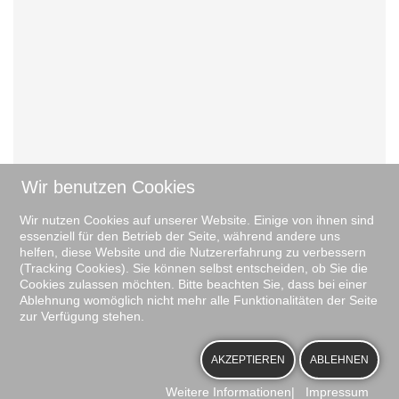
Wir benutzen Cookies
Liste der Daten (auf der Veranstaltungs-Details
Seite)
Wir nutzen Cookies auf unserer Website. Einige von ihnen sind
essenziell für den Betrieb der Seite, während andere uns
1. Februar 2025
21:00
helfen, diese Website und die Nutzererfahrung zu verbessern
(Tracking Cookies). Sie können selbst entscheiden, ob Sie die
Cookies zulassen möchten. Bitte beachten Sie, dass bei einer
Powered by
iCagenda
Ablehnung womöglich nicht mehr alle Funktionalitäten der Seite
zur Verfügung stehen.
AKZEPTIEREN
ABLEHNEN
Weitere Informationen
|
Impressum