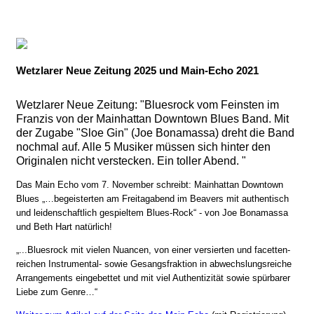
Wetzlarer Neue Zeitung 2025 und Main-Echo 2021
Wetzlarer Neue Zeitung: "Bluesrock vom Feinsten im
Franzis von der Mainhattan Downtown Blues Band. Mit
der Zugabe "Sloe Gin" (Joe Bonamassa) dreht die Band
nochmal auf. Alle 5 Musiker müssen sich hinter den
Originalen nicht verstecken. Ein toller Abend. "
Das Main Echo vom 7. November schreibt: Mainhattan Downtown
Blues „…begeisterten am Freitagabend im Beavers mit authentisch
und leidenschaftlich gespieltem Blues-Rock“ - von Joe Bonamassa
und Beth Hart natürlich!
„...Blues­rock mit vie­len Nu­an­cen, von ei­ner ver­sier­ten und fa­cet­ten­
rei­chen In­stru­men­tal- so­wie Ge­sangs­frak­ti­on in ab­wechs­lungs­rei­che
Ar­ran­ge­ments ein­ge­bet­tet und mit viel Au­then­ti­zi­tät so­wie spür­ba­rer
Lie­be zum Gen­re…“