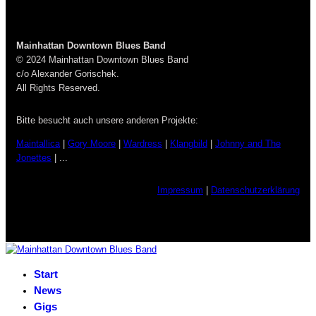
Mainhattan Downtown Blues Band
© 2024 Mainhattan Downtown Blues Band
c/o Alexander Gorischek.
All Rights Reserved.
Bitte besucht auch unsere anderen Projekte:
Maintallica
|
Gory Moore
|
Wardress
|
Klangbild
|
Johnny and The
Jonettes
| ...
Impressum
|
Datenschutzerklärung
Start
News
Gigs