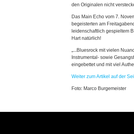
den Originalen nicht verstecke
Das Main Echo vom 7. Novem
begeisterten am Freitagabend
leidenschaftlich gespieltem
Hart natürlich!
„...Blues­rock mit vie­len Nu­an­c
In­stru­men­tal- so­wie Ge­sangs­
ein­ge­bet­tet und mit viel Au­th
Weiter zum Artikel auf der S
Foto: Marco Burgemeister