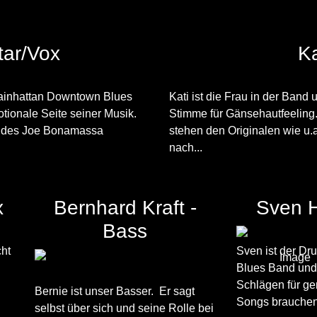
tar/Vox
Ka
 Mainhattan Downtown Blues
Kati ist die Frau in der Band 
otionale Seite seiner Musik.
Stimme für Gänsehautfeeling.
ion des Joe Bonamassa
stehen den Originalen wie u.
nach...
x
Bernhard Kraft -
Sven 
Bass
cht
Sven ist der D
Blues Band und 
Schlägen für gen
Bernie ist unser Basser. Er sagt
Songs brauche
selbst über sich und seine Rolle bei