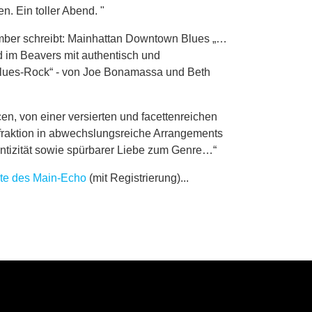
n. Ein toller Abend. "
ber schreibt: Mainhattan Downtown Blues „…
 im Beavers mit authentisch und
 Blues-Rock“ - von Joe Bonamassa und Beth
en, von ei­ner ver­sier­ten und fa­cet­ten­rei­chen
frak­ti­on in ab­wechs­lungs­rei­che Ar­ran­ge­ments
en­ti­zi­tät so­wie spür­ba­rer Lie­be zum Gen­re…“
eite des Main-Echo
(mit Registrierung)...